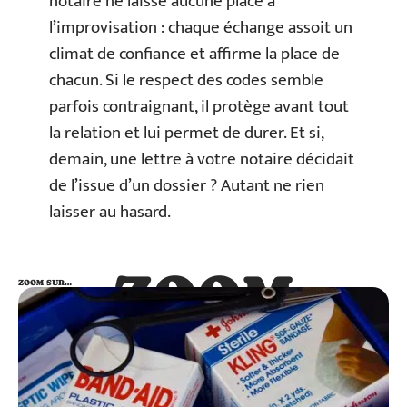
notaire ne laisse aucune place à
l’improvisation : chaque échange assoit un
climat de confiance et affirme la place de
chacun. Si le respect des codes semble
parfois contraignant, il protège avant tout
la relation et lui permet de durer. Et si,
demain, une lettre à votre notaire décidait
de l’issue d’un dossier ? Autant ne rien
laisser au hasard.
ZOOM
ZOOM SUR…
SUR…