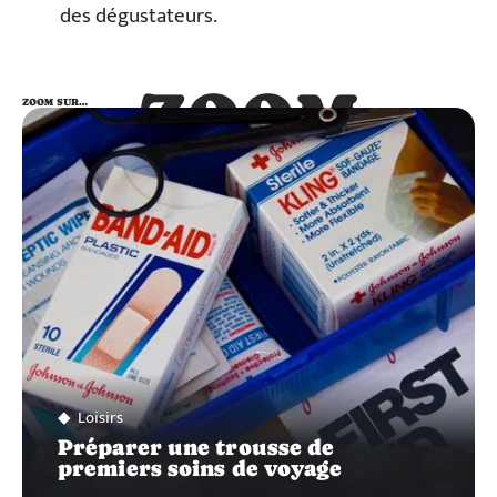
des dégustateurs.
ZOOM
ZOOM SUR…
SUR…
Loisirs
Préparer une trousse de
premiers soins de voyage