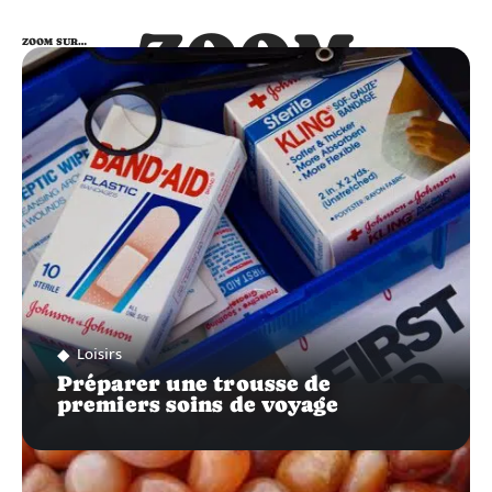
ZOOM
ZOOM SUR…
SUR…
Loisirs
Préparer une trousse de
premiers soins de voyage