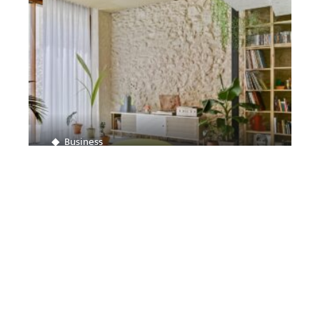
Business
Pourquoi s’inscrire dans un espace
de coworking ?
Contact
Mentions légales
Sitemap
© 2025 | le-petit-castor.fr