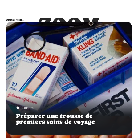
ZOOM
ZOOM SUR…
SUR…
Loisirs
Préparer une trousse de
premiers soins de voyage