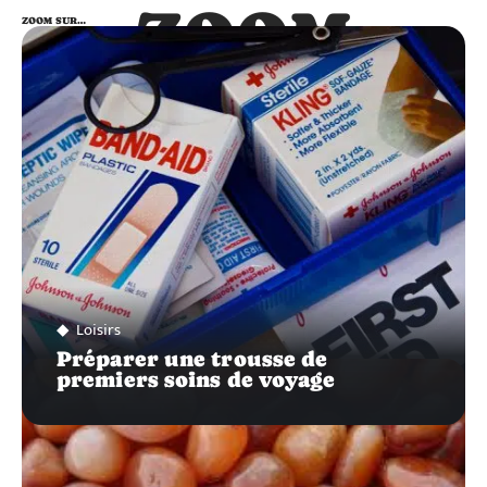
ZOOM
ZOOM SUR…
SUR…
Loisirs
Préparer une trousse de
premiers soins de voyage