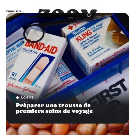
ZOOM
ZOOM SUR…
SUR…
Loisirs
Préparer une trousse de
premiers soins de voyage