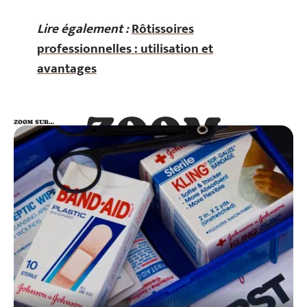
Lire également :
Rôtissoires
professionnelles : utilisation et
avantages
ZOOM
ZOOM SUR…
SUR…