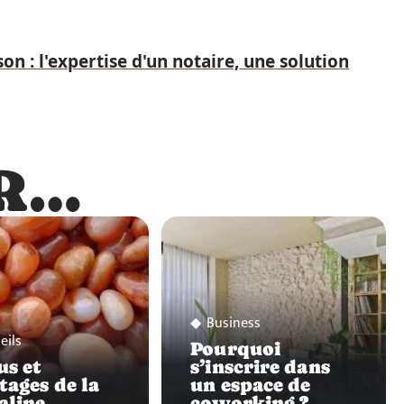
n : l'expertise d'un notaire, une solution
R…
…
Business
eils
Pourquoi
us et
s’inscrire dans
tages de la
un espace de
aline
coworking ?