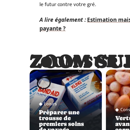
le futur contre votre gré.
A lire également :
Estimation maiso
payante ?
ZOOM SU
ZOOM SUR
Loisirs
Cons
Préparer une
trousse de
Vert
premiers soins
avan
de voyage
corn