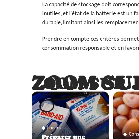
La capacité de stockage doit correspond
inutiles, et l’état de la batterie est un 
durable, limitant ainsi les remplaceme
Prendre en compte ces critères permet
consommation responsable et en favori
ZOOM SU
ZOOM SUR
Loisirs
Cons
Préparer une