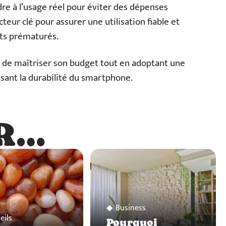
re à l’usage réel pour éviter des dépenses
facteur clé pour assurer une utilisation fiable et
nts prématurés.
 de maîtriser son budget tout en adoptant une
sant la durabilité du smartphone.
R…
…
Business
eils
Pourquoi