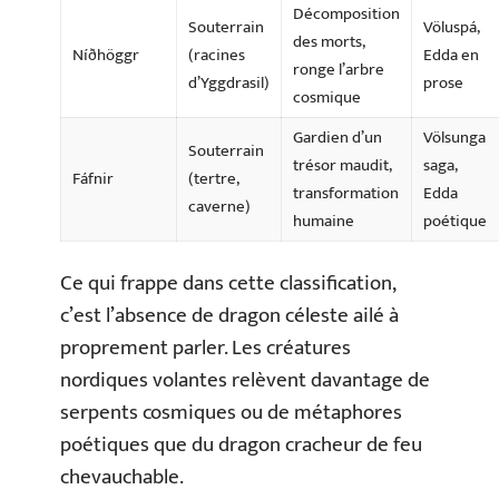
Décomposition
Souterrain
Völuspá,
des morts,
Níðhöggr
(racines
Edda en
ronge l’arbre
d’Yggdrasil)
prose
cosmique
Gardien d’un
Völsunga
Souterrain
trésor maudit,
saga,
Fáfnir
(tertre,
transformation
Edda
caverne)
humaine
poétique
Ce qui frappe dans cette classification,
c’est l’absence de dragon céleste ailé à
proprement parler. Les créatures
nordiques volantes relèvent davantage de
serpents cosmiques ou de métaphores
poétiques que du dragon cracheur de feu
chevauchable.