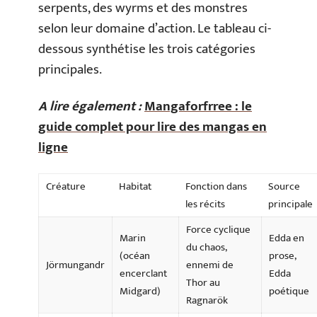
serpents, des wyrms et des monstres
selon leur domaine d’action. Le tableau ci-
dessous synthétise les trois catégories
principales.
A lire également :
Mangaforfrree : le
guide complet pour lire des mangas en
ligne
Créature
Habitat
Fonction dans
Source
les récits
principale
Force cyclique
Marin
Edda en
du chaos,
(océan
prose,
Jörmungandr
ennemi de
encerclant
Edda
Thor au
Midgard)
poétique
Ragnarök