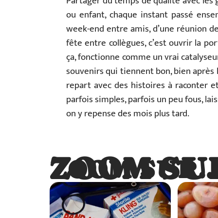
Partager du temps de qualité avec les g
ou enfant, chaque instant passé ensemb
week-end entre amis, d’une réunion de
fête entre collègues, c’est ouvrir la p
ça, fonctionne comme un vrai catalyseur :
souvenirs qui tiennent bon, bien après 
repart avec des histoires à raconter 
parfois simples, parfois un peu fous, lai
on y repense des mois plus tard.
ZOOM SU
ZOOM SUR