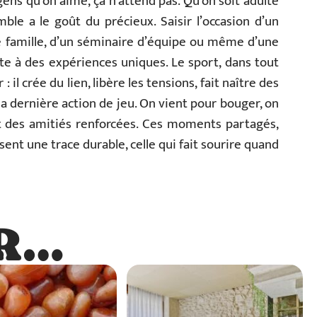
ens qu’on aime, ça n’attend pas. Qu’on soit adulte
le a le goût du précieux. Saisir l’occasion d’un
 famille, d’un séminaire d’équipe ou même d’une
orte à des expériences uniques. Le sport, dans tout
 il crée du lien, libère les tensions, fait naître des
la dernière action de jeu. On vient pour bouger, on
et des amitiés renforcées. Ces moments partagés,
ssent une trace durable, celle qui fait sourire quand
R…
…